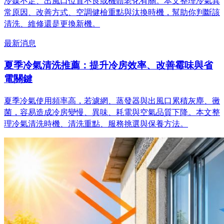
冷媒不足、出風口位置不良或機體老化有關。本文整理冷氣異
常原因、改善方式、空調健檢重點與汰換時機，幫助你判斷該
清洗、維修還是更換新機。
最新消息
夏季冷氣清洗推薦：提升冷房效率、改善霉味與省
電關鍵
夏季冷氣使用頻率高，若濾網、蒸發器與出風口累積灰塵、黴
菌，容易造成冷房變慢、異味、耗電與空氣品質下降。本文整
理冷氣清洗時機、清洗重點、服務挑選與保養方法。