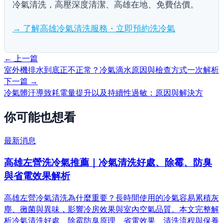
冷氣清洗，高壓深度清潔、高雄在地、免費估價。
→ 了解高雄冷氣清洗服務・立即預約洗冷氣
← 上一篇
室外機排水到底正不正常？冷氣滴水原因與檢查方式一次解析
下一篇 →
冷氣髒汙導致耗電量提升以及持續性過敏：原因與解決方
你可能也想看
最新消息
高雄左營洗冷氣推薦｜冷氣清洗好處、除霉、防臭
與省電效果解析
高雄左營冷氣清洗為什麼重要？長時間使用的冷氣容易累積灰
塵、黴菌與異味，影響冷房效果與室內空氣品質。本文完整解
析冷氣清洗好處、除霉防臭原理、省電效果、清洗流程與保養