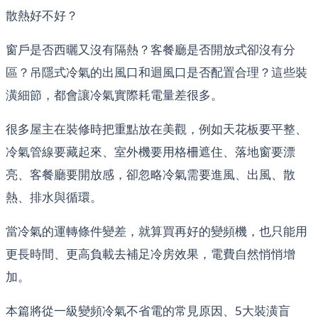
散熱好不好？
窗戶是否西曬又沒有隔熱？客餐廳是否開放式卻沒有分
區？吊隱式冷氣的出風口和迴風口是否配置合理？這些裝
潢細節，都會讓冷氣實際耗電量差很多。
很多屋主在裝修時把重點放在美觀，例如天花板要平整、
冷氣管線要藏起來、室外機要用格柵遮住、落地窗要漂
亮、客餐廳要開放感，卻忽略冷氣需要進風、出風、散
熱、排水與循環。
當冷氣的運轉條件變差，就算買再好的變頻機，也只能用
更長時間、更高負載去補足冷房效果，電費自然悄悄增
加。
本篇將從一級變頻冷氣不省電的常見原因、5大裝潢盲