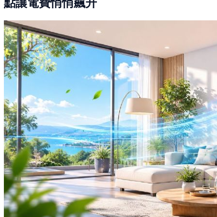
點讓電費悄悄飆升